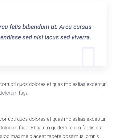
arcu felis bibendum ut. Arcu cursus
ndisse sed nisi lacus sed viverra.
corrupti quos dolores et quas molestias excepturi
t dolorum fuga.
corrupti quos dolores et quas molestias excepturi
et dolorum fuga. Et harum quidem rerum facilis est
id quod maxime placeat facere possimus, omnis