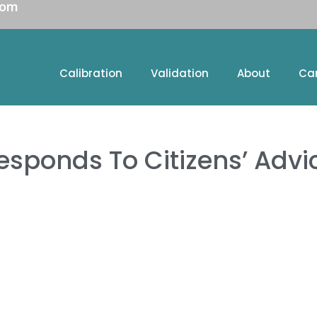
com
Calibration
Validation
About
Ca
esponds To Citizens’ Advi