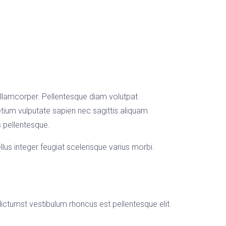
 ullamcorper. Pellentesque diam volutpat
ium vulputate sapien nec sagittis aliquam
s pellentesque.
lus integer feugiat scelerisque varius morbi.
 dictumst vestibulum rhoncus est pellentesque elit.