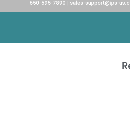
650-595-7890 | sales-support@ips-us.
R